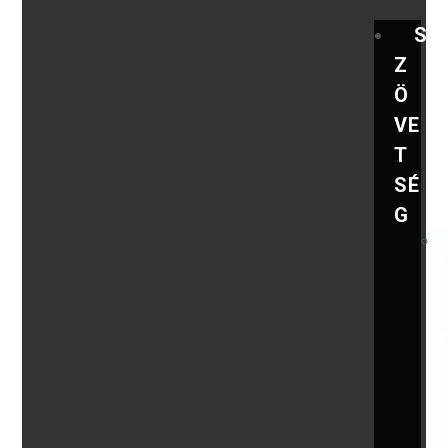
S
Z
Ö
VE
T
SÉ
G
,