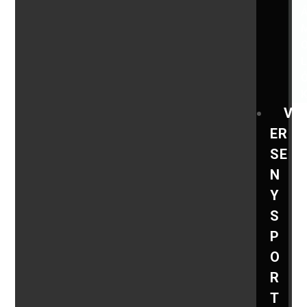
V
ER
SE
N
Y
S
P
O
R
T