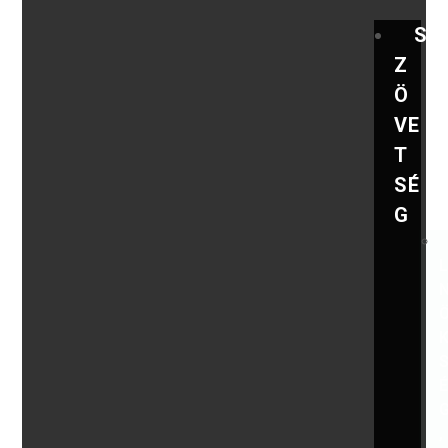
S
Z
Ö
VE
T
SÉ
G
,