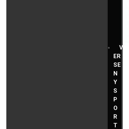
V
ER
SE
N
Y
S
P
O
R
T