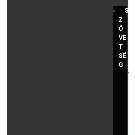
S
Z
Ö
VE
T
SÉ
G
,