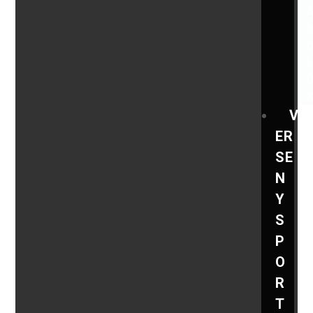
V
ER
SE
N
Y
S
P
O
R
T