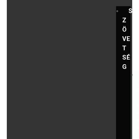
S
Z
Ö
VE
T
SÉ
G
,