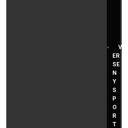
V
ER
SE
N
Y
S
P
O
R
T