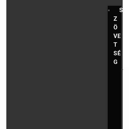
S
Z
Ö
VE
T
SÉ
G
,