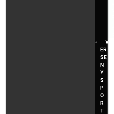
V
ER
SE
N
Y
S
P
O
R
T