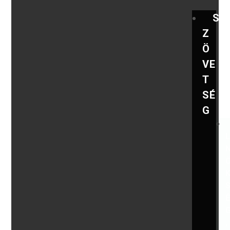
S
Z
Ö
VE
T
SÉ
G
,