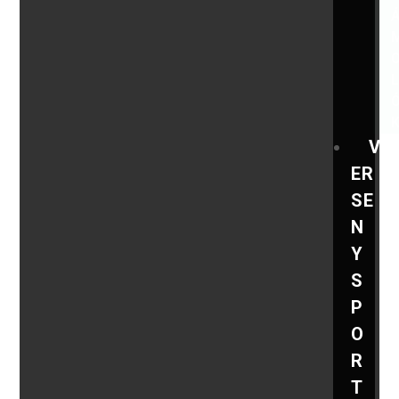
V
ER
SE
N
Y
S
P
O
R
T