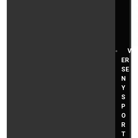
V
ER
SE
N
Y
S
P
O
R
T