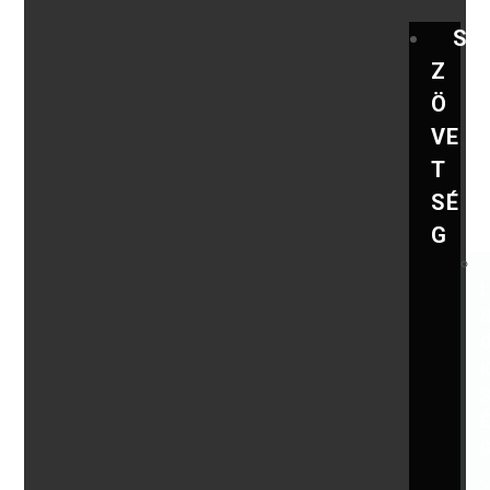
S
Z
Ö
VE
T
SÉ
G
,