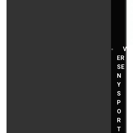
V
ER
SE
N
Y
S
P
O
R
T