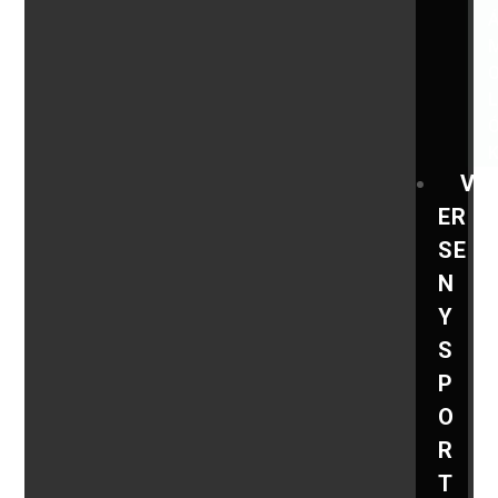
V
ER
SE
N
Y
S
P
O
R
T