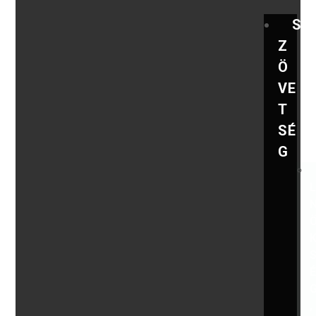
S
Z
Ö
VE
T
SÉ
G
,