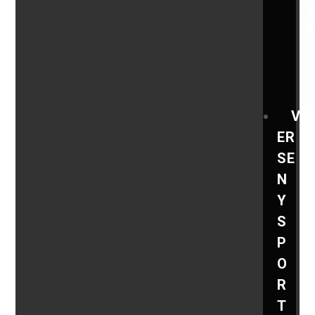
V
ER
SE
N
Y
S
P
O
R
T