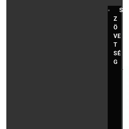
S
Z
Ö
VE
T
SÉ
G
,