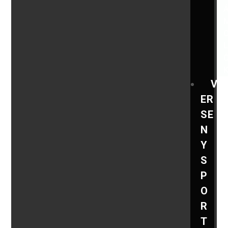
V
ER
SE
N
Y
S
P
O
R
T