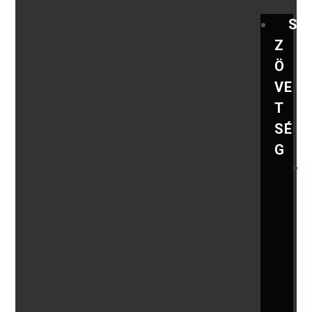
S
Z
Ö
VE
T
SÉ
G
,