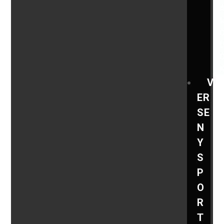
V
ER
SE
N
Y
S
P
O
R
T