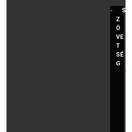
S
Z
Ö
VE
T
SÉ
G
,