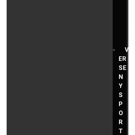
V
ER
SE
N
Y
S
P
O
R
T