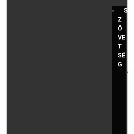
S
Z
Ö
VE
T
SÉ
G
,