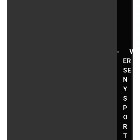
V
ER
SE
N
Y
S
P
O
R
T