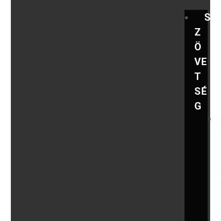
S
Z
Ö
VE
T
SÉ
G
,