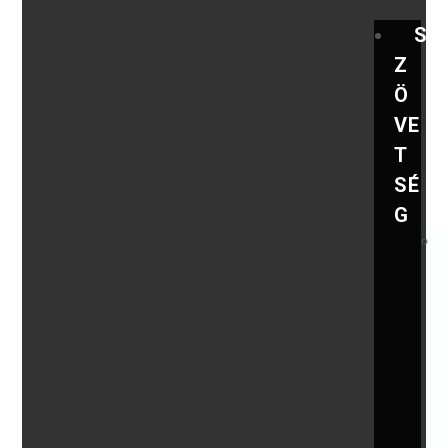
S
Z
Ö
VE
T
SÉ
G
,