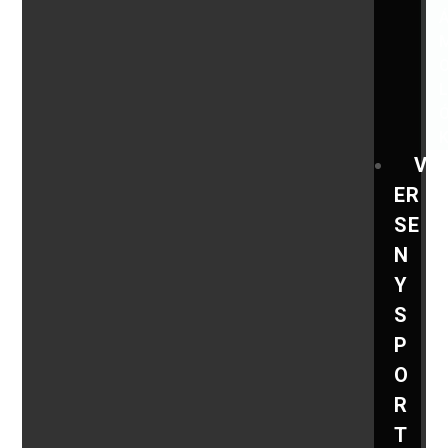
V
ER
SE
N
Y
S
P
O
R
T