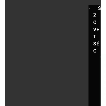
S
Z
Ö
VE
T
SÉ
G
,