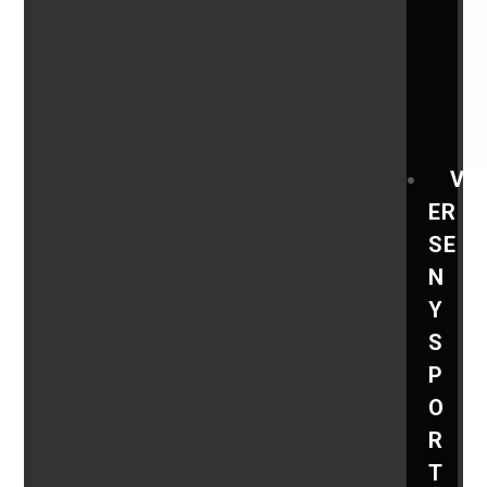
V
ER
SE
N
Y
S
P
O
R
T