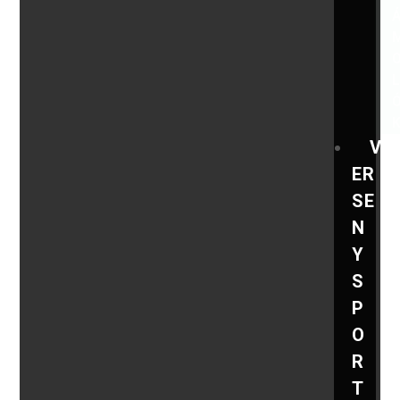
V
ER
SE
N
Y
S
P
O
R
T