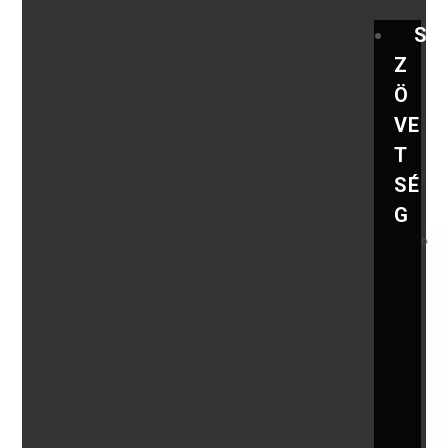
S
Z
Ö
VE
T
SÉ
G
,