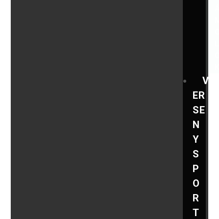
V
ER
SE
N
Y
S
P
O
R
T