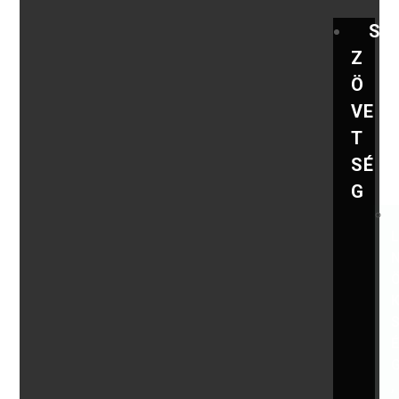
S
Z
Ö
VE
T
SÉ
G
,