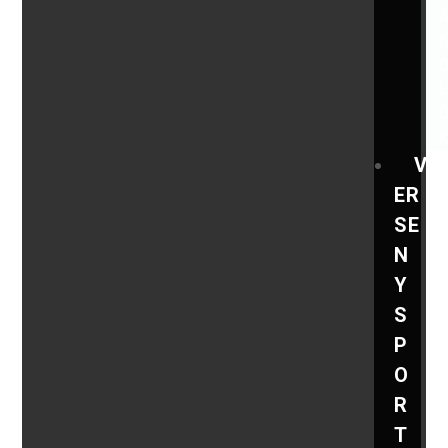
V
ER
SE
N
Y
S
P
O
R
T