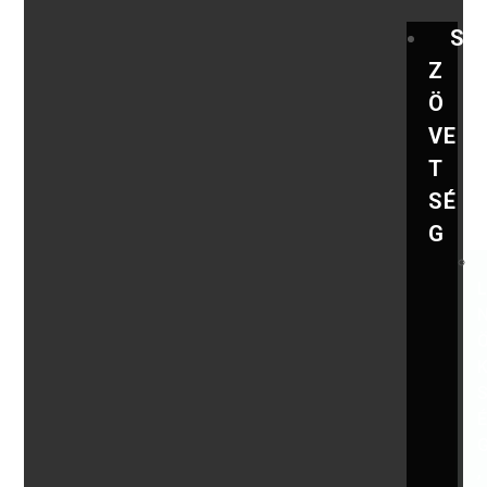
S
Z
Ö
VE
T
SÉ
G
,