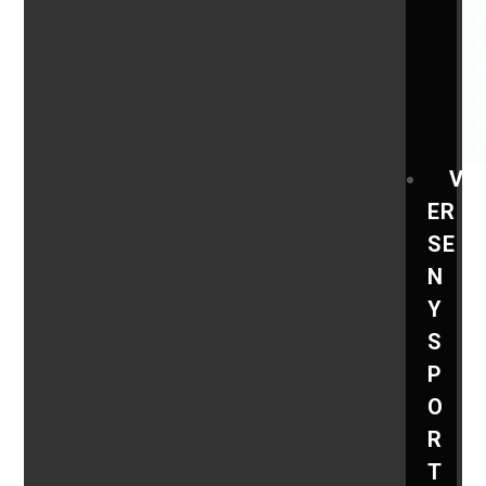
V
ER
SE
N
Y
S
P
O
R
T