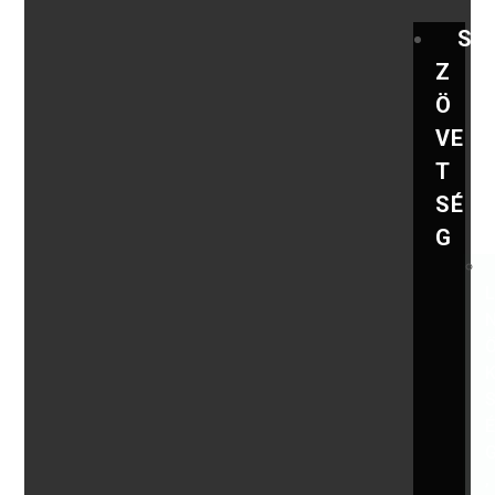
S
Z
Ö
VE
T
SÉ
G
,