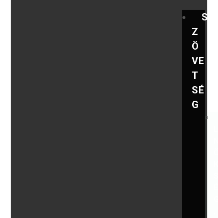
S
Z
Ö
VE
T
SÉ
G
,