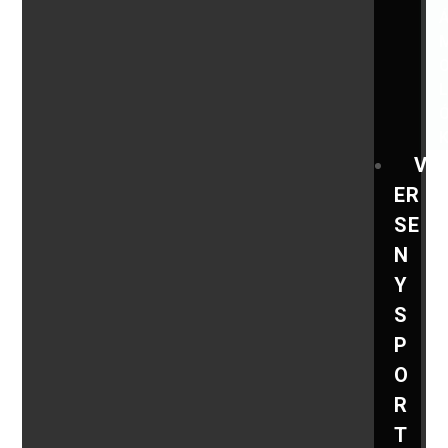
V
ER
SE
N
Y
S
P
O
R
T