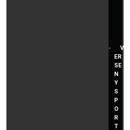
V
ER
SE
N
Y
S
P
O
R
T