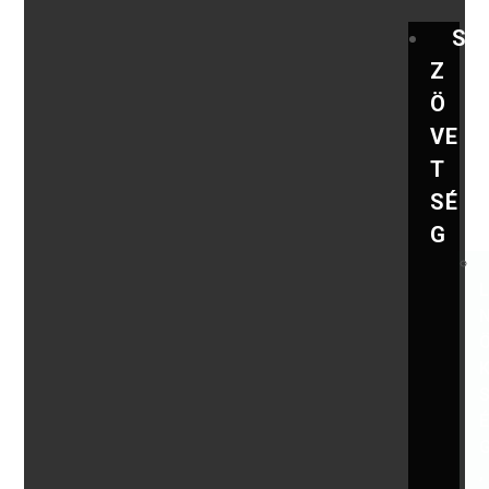
S
Z
Ö
VE
T
SÉ
G
,