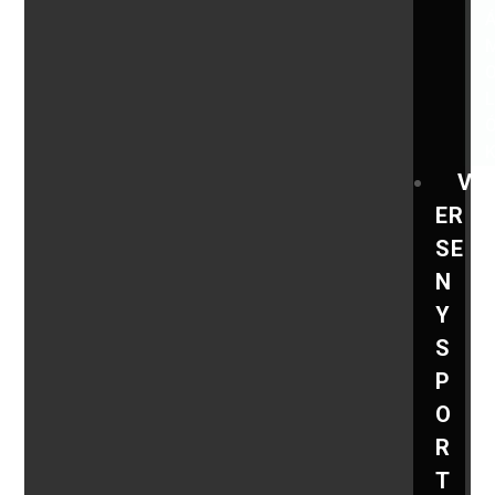
V
ER
SE
N
Y
S
P
O
R
T