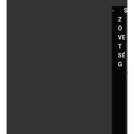
S
Z
Ö
VE
T
SÉ
G
,