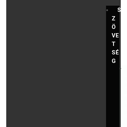
S
Z
Ö
VE
T
SÉ
G
,