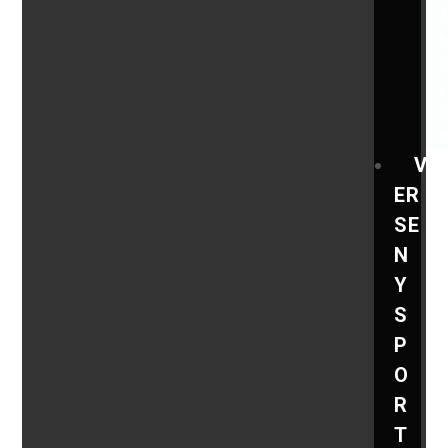
V
ER
SE
N
Y
S
P
O
R
T