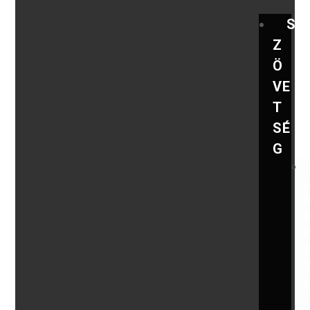
S
Z
Ö
VE
T
SÉ
G
,