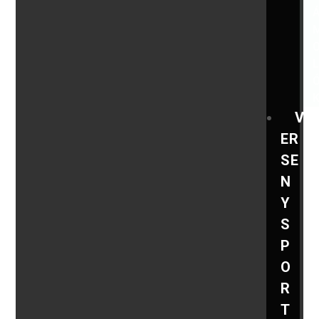
V
ER
SE
N
Y
S
P
O
R
T