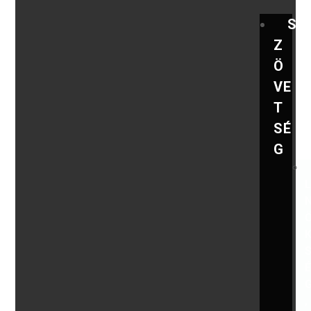
S
Z
Ö
VE
T
SÉ
G
,