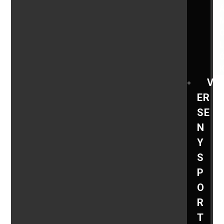
V
ER
SE
N
Y
S
P
O
R
T