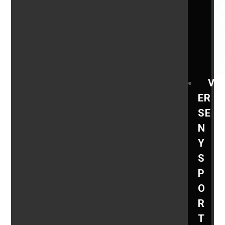
V
ER
SE
N
Y
S
P
O
R
T