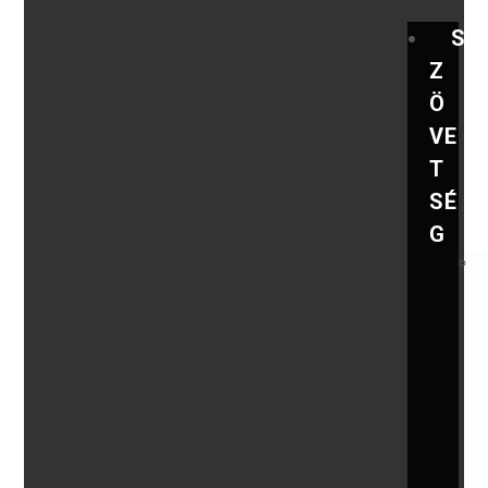
S
Z
Ö
VE
T
SÉ
G
,