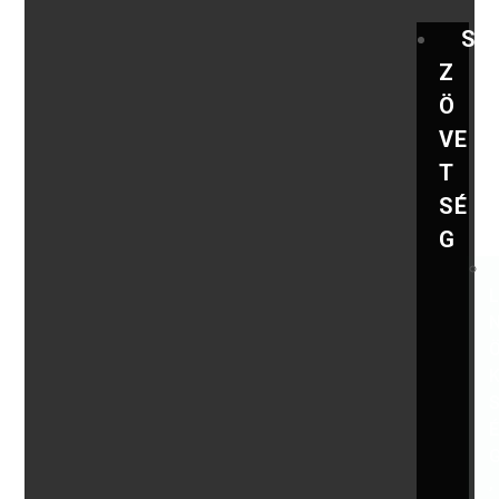
S
Z
Ö
VE
T
SÉ
G
,