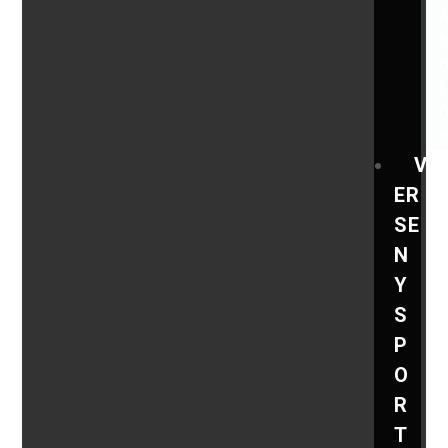
V
ER
SE
N
Y
S
P
O
R
T