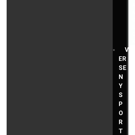
V
ER
SE
N
Y
S
P
O
R
T