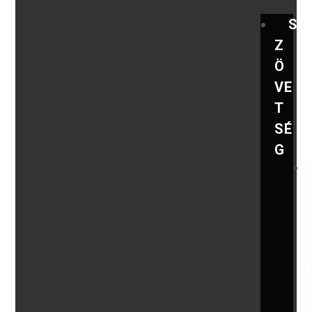
S
Z
Ö
VE
T
SÉ
G
,