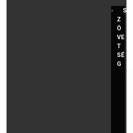
S
Z
Ö
VE
T
SÉ
G
,