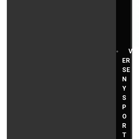
V
ER
SE
N
Y
S
P
O
R
T