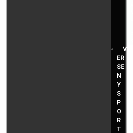
V
ER
SE
N
Y
S
P
O
R
T