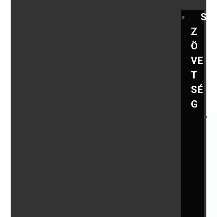
S
Z
Ö
VE
T
SÉ
G
,