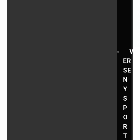
V
ER
SE
N
Y
S
P
O
R
T