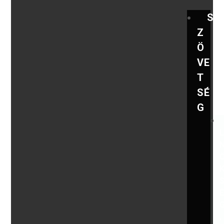
S
Z
Ö
VE
T
SÉ
G
,