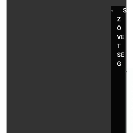
S
Z
Ö
VE
T
SÉ
G
,