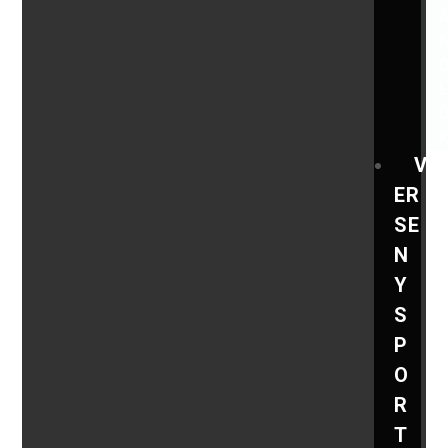
V
ER
SE
N
Y
S
P
O
R
T