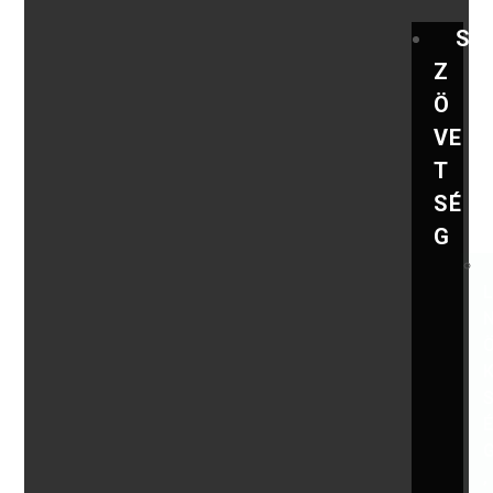
S
Z
Ö
VE
T
SÉ
G
,