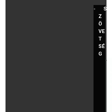
S
Z
Ö
VE
T
SÉ
G
,