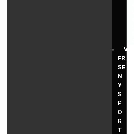
V
ER
SE
N
Y
S
P
O
R
T