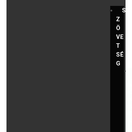
S
Z
Ö
VE
T
SÉ
G
,