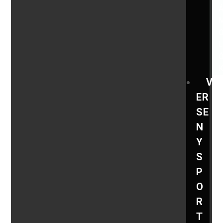
V
ER
SE
N
Y
S
P
O
R
T