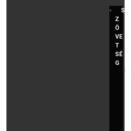
S
Z
Ö
VE
T
SÉ
G
,