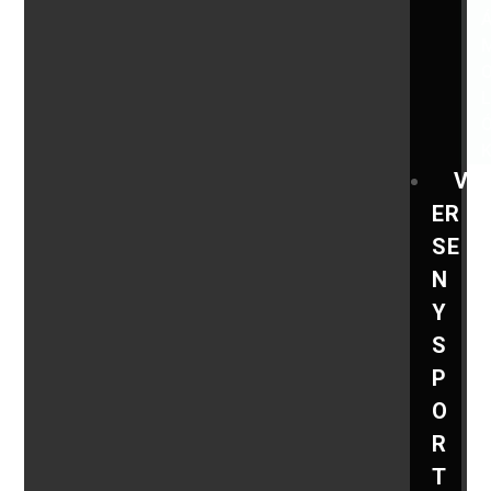
V
ER
SE
N
Y
S
P
O
R
T