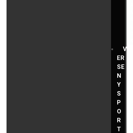
V
ER
SE
N
Y
S
P
O
R
T