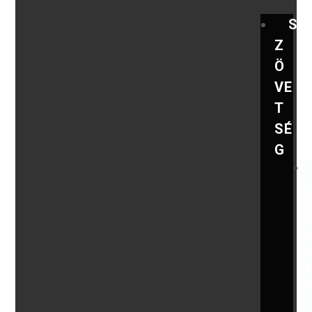
S
Z
Ö
VE
T
SÉ
G
,